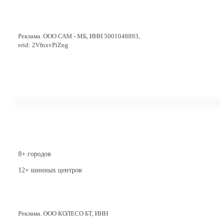
Перейти в магазин
Реклама. ООО САМ - МБ, ИНН 5001048893,
erid: 2VfnxvPiZng
8+ городов
12+ шинных центров
Перейти в магазин
Реклама. ООО КОЛЕСО БТ, ИНН