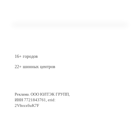
16+ городов
22+ шинных центров
Перейти в магазин
Реклама. ООО ЮЛТЭК ГРУПП,
ИНН 7721843761, erid:
2Vfnxx6uK7F