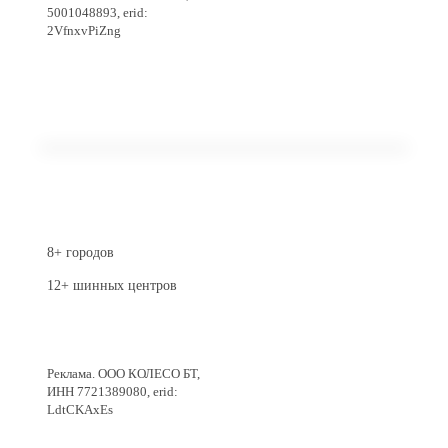
5001048893, erid:
2VfnxvPiZng
8+ городов
12+ шинных центров
Перейти в магазин
Реклама. ООО КОЛЕСО БТ,
ИНН 7721389080, erid:
LdtCKAxEs